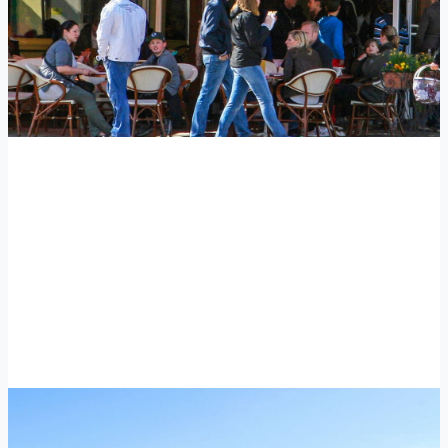
Cercenà Findorff
Hemmstraße 124,
28215 Bremen
✆ 0421-35 74 60
℻ 0421-37 80 702
findorff@cercena.de
Öffnungszeiten
Täglich ab: 08:00 Uhr - KEIN RUHETAG