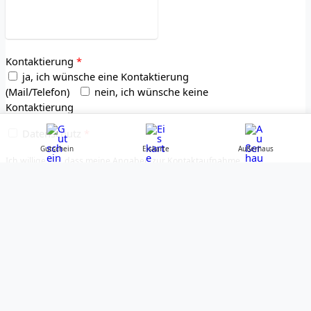
Kontaktierung
*
ja, ich wünsche eine Kontaktierung
(Mail/Telefon)
nein, ich wünsche keine
Kontaktierung
Datenschutz
*
Gutschein
Eiskarte
Außerhaus
Ich willige ein, dass meine Angaben zur Kontaktaufnahme
und Zuordnung für eventuelle Rückfragen dauerhaft
gespeichert werden. Hinweis: Diese Einwilligung können
Sie jederzeit mit Wirkung für die Zukunft widerrufen, indem
Sie eine E-Mail an: info@cercena.de schicken. Cercena
versichert Ihnen, diese (Ihre) Daten mit höchster
Vertraulichkeit zu behandeln und nur für interne Zwecke
zu verwenden. Eine Abgabe an Dritte wird grundsätzlich
ausgeschlossen.
Ich bin kein Roboter
*