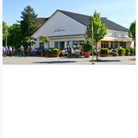
Cercenà Hemelingen
Schlengstraße 2b
28309 Bremen
✆ 0421-41 74 848
hemelingen@cercena.de
Öffnungszeiten
Täglich ab: 10:00 Uhr - KEIN RUHETAG